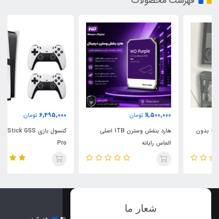
فهرست محصولات
6,495,000
11,500,000
تومان
تومان
هارد بنفش وسترن 1TB اصلی
کنسول بازی Game Stick GSS
الماس رایانه
Pro
شعار ما