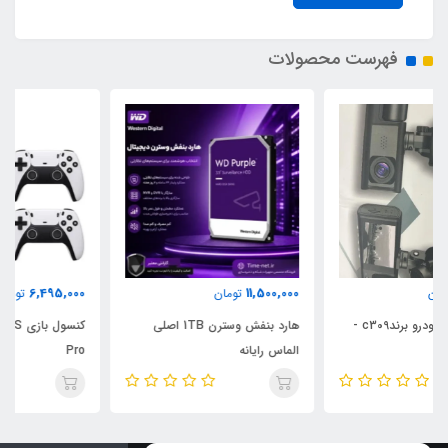
فهرست محصولات
6,495,000
11,500,000
تومان
تومان
هارد بنفش وسترن 1TB اصلی
کنسول بازی Game Stick GSS
الماس رایانه
Pro