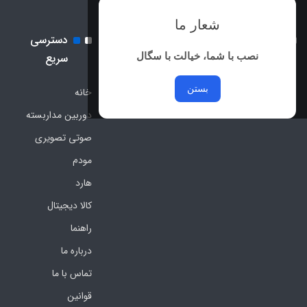
شعار ما
نماد اعتماد الکترونیک و نماد
دسترسی
ساماندهی
نصب با شما، خیالت با سگال
سریع
بستن
خانه
دوربین مداربسته
صوتی تصویری
مودم
هارد
کالا دیجیتال
راهنما
درباره ما
تماس با ما
قوانین