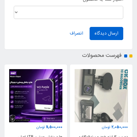
ارسال دیدگاه
انصراف
فهرست محصولات
6,495,000
11,500,000
تومان
تومان
دوربین 3 لنزه خودرو برندc309 -
هارد بنفش وسترن 1TB اصلی
کنسول بازی Game Stick GSS