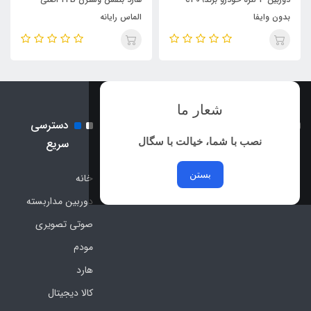
الماس رایانه
Pro
شعار ما
نماد اعتماد الکترونیک و نماد
دسترسی
ساماندهی
نصب با شما، خیالت با سگال
سریع
بستن
خانه
دوربین مداربسته
صوتی تصویری
مودم
هارد
کالا دیجیتال