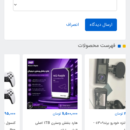
ارسال دیدگاه
انصراف
فهرست محصولات
6,495,000
11,500,000
تومان
تومان
هارد بنفش وسترن 1TB اصلی
کنسول بازی Game Stick GSS