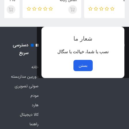
الماس رایانه
Pro
شعار ما
نماد اعتماد الکترونیک و نماد
دسترسی
ساماندهی
نصب با شما، خیالت با سگال
سریع
بستن
خانه
دوربین مداربسته
صوتی تصویری
مودم
هارد
کالا دیجیتال
راهنما