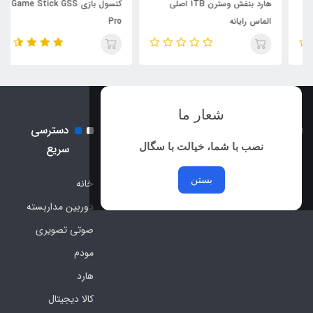
هارد بنفش وسترن 1TB اصلی
کنسول بازی Game Stick GSS
الماس رایانه
Pro
شعار ما
نماد اعتماد الکترونیک و نماد
دسترسی
ساماندهی
نصب با شما، خیالت با سگال
سریع
بستن
خانه
دوربین مداربسته
صوتی تصویری
مودم
هارد
کالا دیجیتال