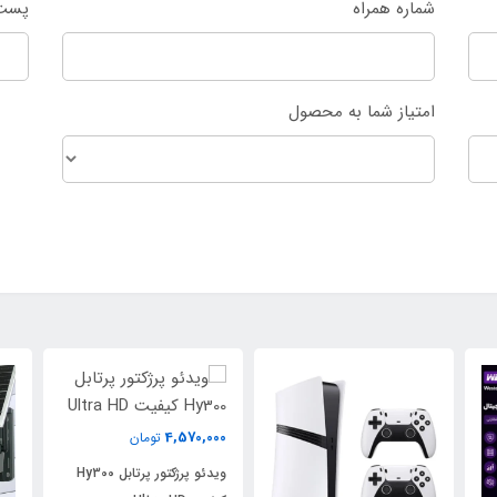
شماره همراه
پست 
امتیاز شما به محصول
4,570,000
تومان
ویدئو پرژکتور پرتابل Hy300