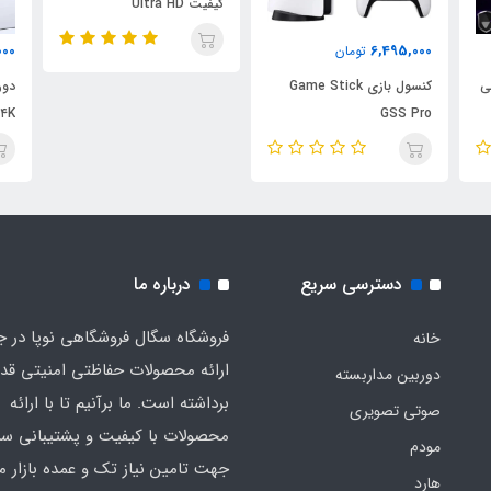
کیفیت Ultra HD
000
7,997,000
تومان
دوربین امنیتی خورشیدی
دور
V380 Pro ۴K چرخشی ۸
مگاپیکسل
3تصویر2لنز مدلp3-8f
دسترسی سریع
درباره ما
فروشگاه سگال فروشگاهی نوپا در 
خانه
ارائه محصولات حفاظتی امنیتی قد
دوربین مداربسته
برداشته است. ما برآنیم تا با ارائه
صوتی تصویری
محصولات با کیفیت و پشتیبانی سر
مودم
جهت تامین نیاز تک و عمده بازار 
هارد