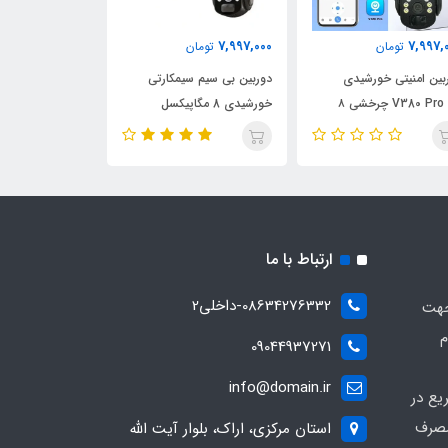
ناموجود
6,780,000
7,997,
تومان
تومان
حافظه 64 GB مدل San Disk
بین بی سیم سیمکارتی
خورشیدی 8 مگاپیکسل
150 مگابایت بر
256 گیگابایت
ارتباط با ما
08634276332-داخلی2
جهت
م
09044937271
info@domain.ir
یع در
مصرف
استان مرکزی، اراک، بلوار آیت الله