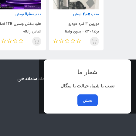
6,495,000
11,500,000
مان
تومان
تومان
 لنزه خودرو
هارد بنفش وسترن 1TB اصلی
کنسول بازی Game Stick
الماس رایانه
GSS Pro
شعار ما
نماد اعتماد الکترونیک و نماد ساماندهی
نصب با شما، خیالت با سگال
بستن