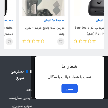
11,500,000
2,050,000
تومان
تومان
دوربین ثبت وقایع خودرو - بدون
حافظه اچ دی دی اینترنال وسترن
وایفا
دیجیتال مدل بنفش ظرفیت 1
ترابایت گارانتی اصلی(ارسال
رایگان)
شعار ما
نماد اعتماد الکترونیک و نماد
دسترسی
ساماندهی
نصب با شما، خیالت با سگال
سریع
بستن
خانه
دوربین مداربسته
صوتی تصویری