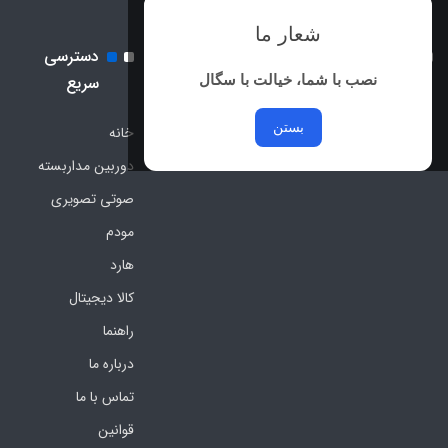
شعار ما
نماد اعتماد الکترونیک و نماد
دسترسی
ساماندهی
نصب با شما، خیالت با سگال
سریع
بستن
خانه
دوربین مداربسته
صوتی تصویری
مودم
هارد
کالا دیجیتال
راهنما
درباره ما
تماس با ما
قوانین