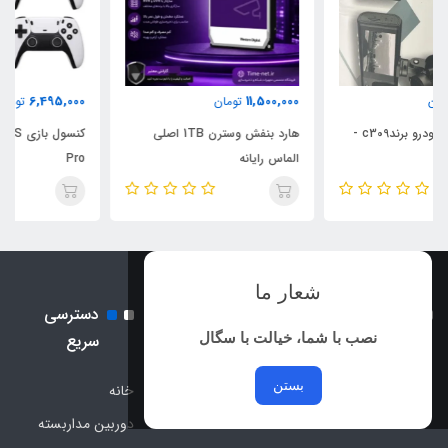
6,495,000
11,500,000
تومان
تومان
هارد بنفش وسترن 1TB اصلی
کنسول بازی Game Stick GSS
الماس رایانه
Pro
شعار ما
نماد اعتماد الکترونیک و نماد
دسترسی
ساماندهی
نصب با شما، خیالت با سگال
سریع
بستن
خانه
دوربین مداربسته