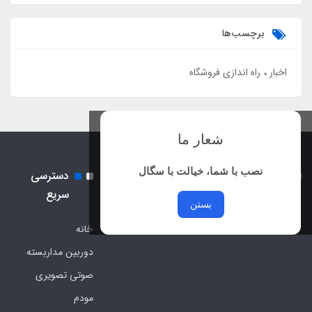
برچسب‌ها
اخبار
راه اندازی فروشگاه
شعار ما
نصب با شما، خیالت با سگال
نماد اعتماد الکترونیک و نماد
دسترسی
ساماندهی
سریع
بستن
خانه
دوربین مداربسته
صوتی تصویری
مودم