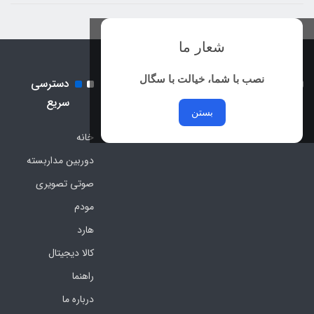
شعار ما
نصب با شما، خیالت با سگال
نماد اعتماد الکترونیک و نماد
دسترسی
ساماندهی
سریع
بستن
خانه
دوربین مداربسته
صوتی تصویری
مودم
هارد
کالا دیجیتال
راهنما
درباره ما